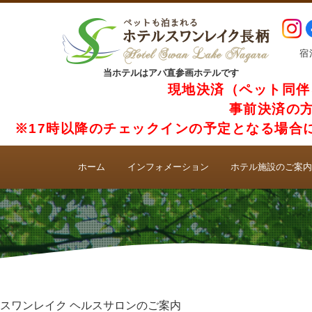
宿
当ホテルはアパ直参画ホテルです
現地決済（ペット同伴
事前決済の方
※17時以降のチェックインの予定となる場合
ホーム
インフォメーション
ホテル施設のご案
スワンレイク ヘルスサロンのご案内